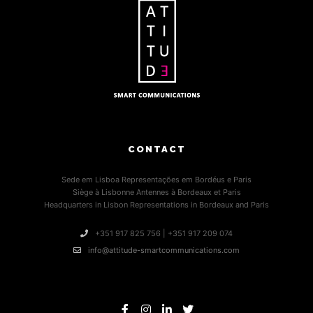
CONTACT
Sede em Lisboa Representações em Bordéus e Paris
Siège à Lisbonne Antennes à Bordeaux et Paris
Headquarters in Lisbon Representations in Bordeaux and Paris
+351 917 825 756 | +351 917 209 074
info@attitude-smartcommunications.com